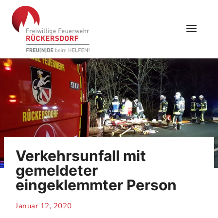
Skip
to
content
Verkehrsunfall mit
gemeldeter
eingeklemmter Person
Januar 12, 2020