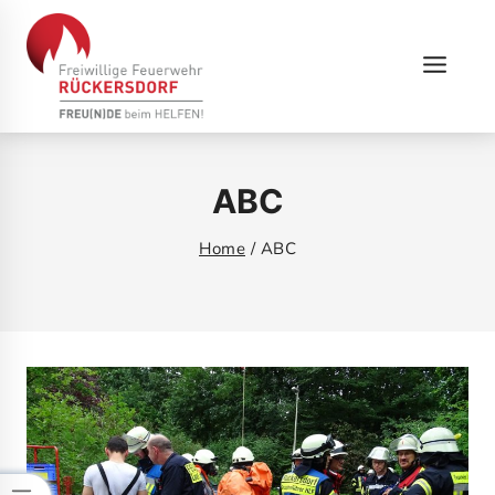
Skip
to
content
ABC
Home
/
ABC