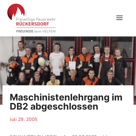
Skip
to
content
Maschinistenlehrgang im
DB2 abgeschlossen
Juli 29, 2005