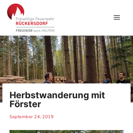
Skip
to
content
Herbstwanderung mit
Förster
September 24, 2019