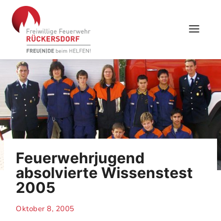
Skip
to
content
Feuerwehrjugend
absolvierte Wissenstest
2005
Oktober 8, 2005