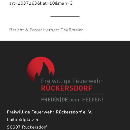
art=1037163&kat=10&man=3
Bericht & Fotos: Herbert Grießmeier
Freiwillige Feuerwehr Rückersdorf e. V.
Luitpoldplatz 5
90607 Rückersdorf