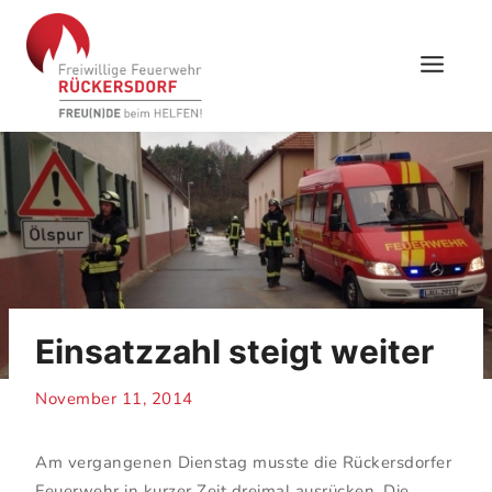
Skip
to
content
Einsatzzahl steigt weiter
November 11, 2014
Am vergangenen Dienstag musste die Rückersdorfer
Feuerwehr in kurzer Zeit dreimal ausrücken. Die