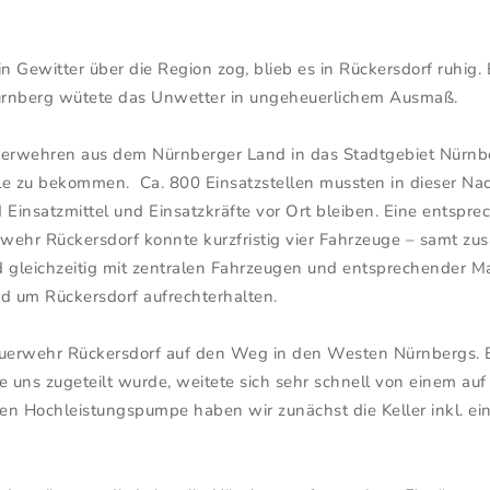
Gewitter über die Region zog, blieb es in Rückersdorf ruhig. B
Nürnberg wütete das Unwetter in ungeheuerlichem Ausmaß.
uerwehren aus dem Nürnberger Land in das Stadtgebiet Nürnbe
e zu bekommen. Ca. 800 Einsatzstellen mussten in dieser Nach
 Einsatzmittel und Einsatzkräfte vor Ort bleiben. Eine entsp
ehr Rückersdorf konnte kurzfristig vier Fahrzeuge – samt zus
 gleichzeitig mit zentralen Fahrzeugen und entsprechender M
nd um Rückersdorf aufrechterhalten.
euerwehr Rückersdorf auf den Weg in den Westen Nürnbergs. B
die uns zugeteilt wurde, weitete sich sehr schnell von einem au
 Hochleistungspumpe haben wir zunächst die Keller inkl. ein