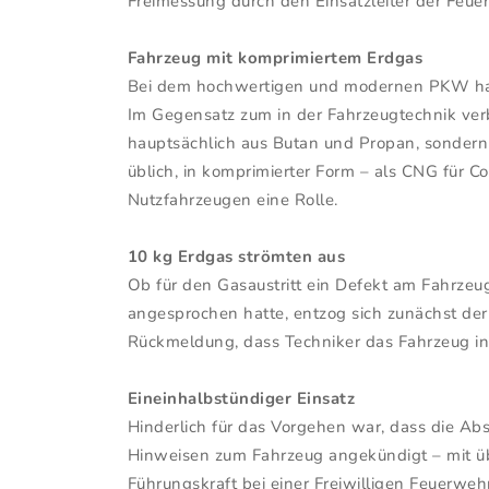
Freimessung durch den Einsatzleiter der Feue
Fahrzeug mit komprimiertem Erdgas
Bei dem hochwertigen und modernen PKW hande
Im Gegensatz zum in der Fahrzeugtechnik verb
hauptsächlich aus Butan und Propan, sondern v
üblich, in komprimierter Form – als CNG für Co
Nutzfahrzeugen eine Rolle.
10 kg Erdgas strömten aus
Ob für den Gasaustritt ein Defekt am Fahrzeug
angesprochen hatte, entzog sich zunächst der 
Rückmeldung, dass Techniker das Fahrzeug i
Eineinhalbstündiger Einsatz
Hinderlich für das Vorgehen war, dass die Ab
Hinweisen zum Fahrzeug angekündigt – mit übl
Führungskraft bei einer Freiwilligen Feuerwehr