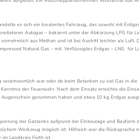
rwehr aufgelöst. Ein Abschleppunternehmen verbrachte das Au
lte es sich ein bivalentes Fahrzeug, das sowohl mit Erdgas
reiteteren Autogas – bekannt unter der Abkürzung LPG für Li
ornehmlich aus Methan und ist bei Austritt leichter als Luft
mpressed Natural Gas – mit. Verflüssigtes Erdgas – LNG für Liq
 verantwortlich war oder ob beim Betanken zu viel Gas in die 
Kenntnis der Feuerwehr. Nach dem Einsatz erreichte die Einsat
n Augenschein genommen haben und etwa 10 kg Erdgas ausgest
sperrung der Gastanks aufgrund der Einbaulage und Bauform de
ichem Werkzeug möglich ist. Hilfreich war die Rücksprache m
 im Landkreis Fürth ist.